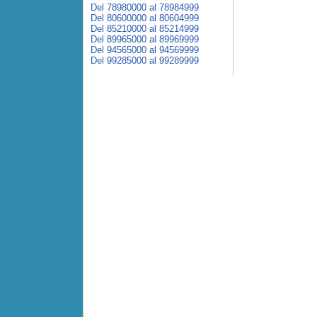
Del 78980000 al 78984999
Del 80600000 al 80604999
Del 85210000 al 85214999
Del 89965000 al 89969999
Del 94565000 al 94569999
Del 99285000 al 99289999