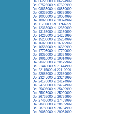
Del 06220000 al 06224999
Del 07525000 al 07529999
Del 08835000 al 08839999
Del 09335000 al 09339999
Del 10030000 al 10034999
Del 10820000 al 10824999
Del 11760000 al 11764999
Del 12365000 al 12369999
Del 13165000 al 13169999
Del 14265000 al 14269999
Del 15230000 al 15234999
Del 16025000 al 16029999
Del 16585000 al 16589999
Del 17705000 al 17709999
Del 18350000 al 18354999
Del 19810000 al 19814999
Del 20425000 al 20429999
Del 21440000 al 21444999
Del 22115000 al 22119999
Del 22685000 al 22689999
Del 23245000 al 23249999
Del 24170000 al 24174999
Del 24790000 al 24794999
Del 25405000 al 25409999
Del 25925000 al 25929999
Del 26735000 al 26739999
Del 27465000 al 27469999
Del 28485000 al 28489999
Del 28780000 al 28784999
Del 29080000 al 29084999