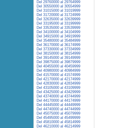
Del 29760000 al 29764999
Del 30550000 al 30554999
Del 31015000 al 31019999
Del 31720000 al 31724999
Del 32635000 al 32639999
Del 33195000 al 33199999
Del 33535000 al 33539999
Del 34100000 al 34104999
Del 34915000 al 34919999
Del 35480000 al 35484999
Del 36170000 al 36174999
Del 37330000 al 37334999
Del 38150000 al 38154999
Del 39145000 al 39149999
Del 39875000 al 39879999
Del 40455000 al 40459999
Del 40980000 al 40984999
Del 41570000 al 41574999
Del 42170000 al 42174999
Del 42830000 al 42834999
Del 43105000 al 43109999
Del 43425000 al 43429999
Del 43740000 al 43744999
Del 44170000 al 44174999
Del 44445000 al 44449999
Del 44740000 al 44744999
Del 45075000 al 45079999
Del 45495000 al 45499999
Del 45810000 al 45814999
Del 46210000 al 46214999