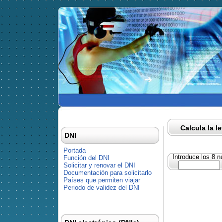
Calcula la l
DNI
Portada
Introduce los 8 
Función del DNI
Solicitar y renovar el DNI
Documentación para solicitarlo
Países que permiten viajar
Periodo de validez del DNI