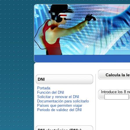
Calcula la l
DNI
Portada
Introduce los 8 
Función del DNI
Solicitar y renovar el DNI
Documentación para solicitarlo
Países que permiten viajar
Periodo de validez del DNI