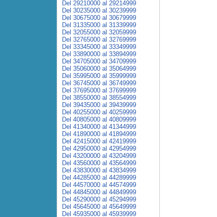
Del 29210000 al 29214999
Del 30235000 al 30239999
Del 30675000 al 30679999
Del 31335000 al 31339999
Del 32055000 al 32059999
Del 32765000 al 32769999
Del 33345000 al 33349999
Del 33890000 al 33894999
Del 34705000 al 34709999
Del 35060000 al 35064999
Del 35995000 al 35999999
Del 36745000 al 36749999
Del 37695000 al 37699999
Del 38550000 al 38554999
Del 39435000 al 39439999
Del 40255000 al 40259999
Del 40805000 al 40809999
Del 41340000 al 41344999
Del 41890000 al 41894999
Del 42415000 al 42419999
Del 42950000 al 42954999
Del 43200000 al 43204999
Del 43560000 al 43564999
Del 43830000 al 43834999
Del 44285000 al 44289999
Del 44570000 al 44574999
Del 44845000 al 44849999
Del 45290000 al 45294999
Del 45645000 al 45649999
Del 45935000 al 45939999