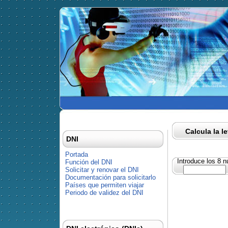
Calcula la l
DNI
Portada
Introduce los 8 
Función del DNI
Solicitar y renovar el DNI
Documentación para solicitarlo
Países que permiten viajar
Periodo de validez del DNI