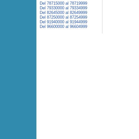
Del 78715000 al 78719999
Del 79330000 al 79334999
Del 82645000 al 82649999
Del 87250000 al 87254999
Del 91940000 al 91944999
Del 96600000 al 96604999