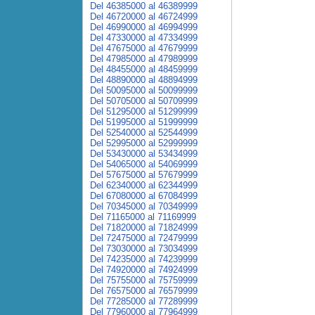
Del 46385000 al 46389999
Del 46720000 al 46724999
Del 46990000 al 46994999
Del 47330000 al 47334999
Del 47675000 al 47679999
Del 47985000 al 47989999
Del 48455000 al 48459999
Del 48890000 al 48894999
Del 50095000 al 50099999
Del 50705000 al 50709999
Del 51295000 al 51299999
Del 51995000 al 51999999
Del 52540000 al 52544999
Del 52995000 al 52999999
Del 53430000 al 53434999
Del 54065000 al 54069999
Del 57675000 al 57679999
Del 62340000 al 62344999
Del 67080000 al 67084999
Del 70345000 al 70349999
Del 71165000 al 71169999
Del 71820000 al 71824999
Del 72475000 al 72479999
Del 73030000 al 73034999
Del 74235000 al 74239999
Del 74920000 al 74924999
Del 75755000 al 75759999
Del 76575000 al 76579999
Del 77285000 al 77289999
Del 77960000 al 77964999