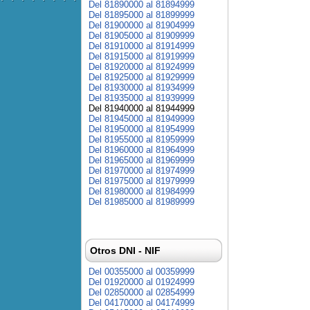
Del 81890000 al 81894999
Del 81895000 al 81899999
Del 81900000 al 81904999
Del 81905000 al 81909999
Del 81910000 al 81914999
Del 81915000 al 81919999
Del 81920000 al 81924999
Del 81925000 al 81929999
Del 81930000 al 81934999
Del 81935000 al 81939999
Del 81940000 al 81944999
Del 81945000 al 81949999
Del 81950000 al 81954999
Del 81955000 al 81959999
Del 81960000 al 81964999
Del 81965000 al 81969999
Del 81970000 al 81974999
Del 81975000 al 81979999
Del 81980000 al 81984999
Del 81985000 al 81989999
Otros DNI - NIF
Del 00355000 al 00359999
Del 01920000 al 01924999
Del 02850000 al 02854999
Del 04170000 al 04174999