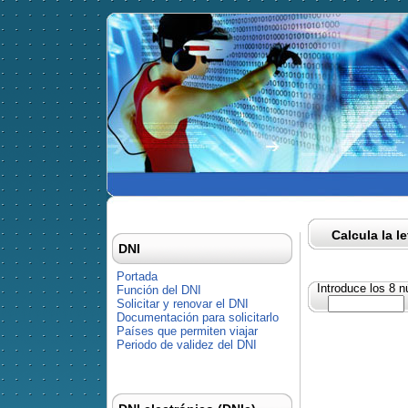
Calcula la l
DNI
Portada
Introduce los 8 
Función del DNI
Solicitar y renovar el DNI
Documentación para solicitarlo
Países que permiten viajar
Periodo de validez del DNI