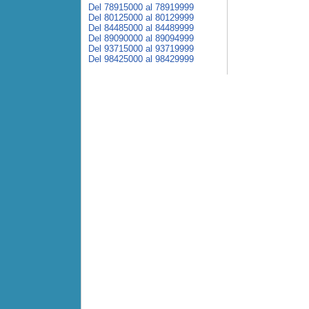
Del 78915000 al 78919999
Del 80125000 al 80129999
Del 84485000 al 84489999
Del 89090000 al 89094999
Del 93715000 al 93719999
Del 98425000 al 98429999