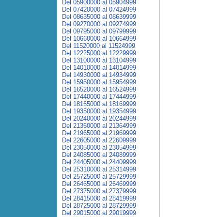
Del 05900000 al 05904999
Del 07420000 al 07424999
Del 08635000 al 08639999
Del 09270000 al 09274999
Del 09795000 al 09799999
Del 10660000 al 10664999
Del 11520000 al 11524999
Del 12225000 al 12229999
Del 13100000 al 13104999
Del 14010000 al 14014999
Del 14930000 al 14934999
Del 15950000 al 15954999
Del 16520000 al 16524999
Del 17440000 al 17444999
Del 18165000 al 18169999
Del 19350000 al 19354999
Del 20240000 al 20244999
Del 21360000 al 21364999
Del 21965000 al 21969999
Del 22605000 al 22609999
Del 23050000 al 23054999
Del 24085000 al 24089999
Del 24405000 al 24409999
Del 25310000 al 25314999
Del 25725000 al 25729999
Del 26465000 al 26469999
Del 27375000 al 27379999
Del 28415000 al 28419999
Del 28725000 al 28729999
Del 29015000 al 29019999