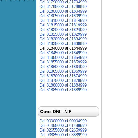
Del 81790000 al 81794999
Del 81795000 al 81799999
Del 81800000 al 81804999
Del 81805000 al 81809999
Del 81810000 al 81814999
Del 81815000 al 81819999
Del 81820000 al 81824999
Del 81825000 al 81829999
Del 81830000 al 81834999
Del 81835000 al 81839999
Del 81840000 al 81844999
Del 81845000 al 81849999
Del 81850000 al 81854999
Del 81855000 al 81859999
Del 81860000 al 81864999
Del 81865000 al 81869999
Del 81870000 al 81874999
Del 81875000 al 81879999
Del 81880000 al 81884999
Del 81885000 al 81889999
Otros DNI - NIF
Del 00000000 al 00004999
Del 01495000 al 01499999
Del 02655000 al 02659999
Del 03885000 al 03889999