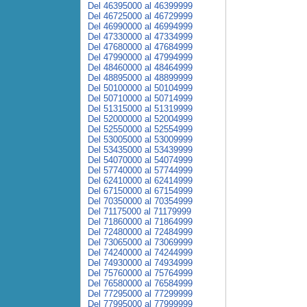
Del 46395000 al 46399999
Del 46725000 al 46729999
Del 46990000 al 46994999
Del 47330000 al 47334999
Del 47680000 al 47684999
Del 47990000 al 47994999
Del 48460000 al 48464999
Del 48895000 al 48899999
Del 50100000 al 50104999
Del 50710000 al 50714999
Del 51315000 al 51319999
Del 52000000 al 52004999
Del 52550000 al 52554999
Del 53005000 al 53009999
Del 53435000 al 53439999
Del 54070000 al 54074999
Del 57740000 al 57744999
Del 62410000 al 62414999
Del 67150000 al 67154999
Del 70350000 al 70354999
Del 71175000 al 71179999
Del 71860000 al 71864999
Del 72480000 al 72484999
Del 73065000 al 73069999
Del 74240000 al 74244999
Del 74930000 al 74934999
Del 75760000 al 75764999
Del 76580000 al 76584999
Del 77295000 al 77299999
Del 77995000 al 77999999