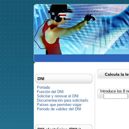
Calcula la l
DNI
Portada
Introduce los 8 
Función del DNI
Solicitar y renovar el DNI
Documentación para solicitarlo
Países que permiten viajar
Periodo de validez del DNI