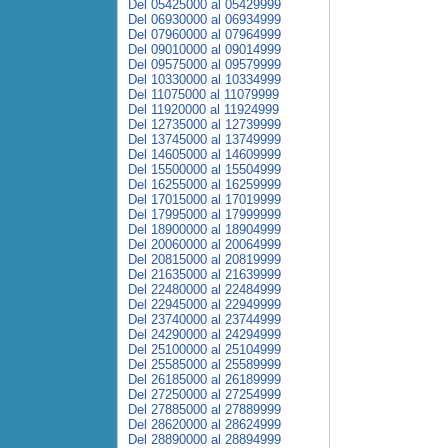
Del 05425000 al 05429999
Del 06930000 al 06934999
Del 07960000 al 07964999
Del 09010000 al 09014999
Del 09575000 al 09579999
Del 10330000 al 10334999
Del 11075000 al 11079999
Del 11920000 al 11924999
Del 12735000 al 12739999
Del 13745000 al 13749999
Del 14605000 al 14609999
Del 15500000 al 15504999
Del 16255000 al 16259999
Del 17015000 al 17019999
Del 17995000 al 17999999
Del 18900000 al 18904999
Del 20060000 al 20064999
Del 20815000 al 20819999
Del 21635000 al 21639999
Del 22480000 al 22484999
Del 22945000 al 22949999
Del 23740000 al 23744999
Del 24290000 al 24294999
Del 25100000 al 25104999
Del 25585000 al 25589999
Del 26185000 al 26189999
Del 27250000 al 27254999
Del 27885000 al 27889999
Del 28620000 al 28624999
Del 28890000 al 28894999