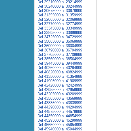
Del 29210000 al 29214999
Del 30240000 al 30244999
Del 30675000 al 30679999
Del 31355000 al 31359999
Del 32065000 al 32069999
Del 32770000 al 32774999
Del 33345000 al 33349999
Del 33895000 al 33899999
Del 34725000 al 34729999
Del 35065000 al 35069999
Del 36000000 al 36004999
Del 36790000 al 36794999
Del 37705000 al 37709999
Del 38560000 al 38564999
Del 39445000 al 39449999
Del 40260000 al 40264999
Del 40820000 al 40824999
Del 41350000 al 41354999
Del 41905000 al 41909999
Del 42420000 al 42424999
Del 42955000 al 42959999
Del 43205000 al 43209999
Del 43565000 al 43569999
Del 43835000 al 43839999
Del 44290000 al 44294999
Del 44575000 al 44579999
Del 44850000 al 44854999
Del 45295000 al 45299999
Del 45650000 al 45654999
Del 45940000 al 45944999