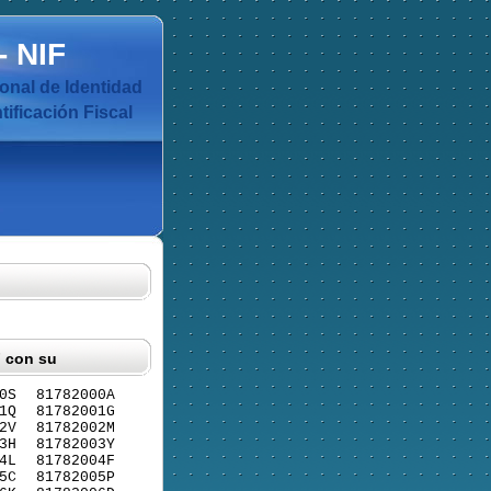
-
NIF
nal de Identidad
ificación Fiscal
F con su
0S
81782000A
1Q
81782001G
2V
81782002M
3H
81782003Y
4L
81782004F
5C
81782005P