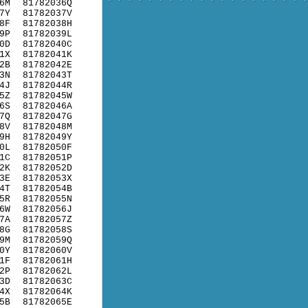
6M
81782036Q
7Y
81782037V
8F
81782038H
9P
81782039L
0D
81782040C
1X
81782041K
2B
81782042E
3N
81782043T
4J
81782044R
5Z
81782045W
6S
81782046A
7Q
81782047G
8V
81782048M
9H
81782049Y
0L
81782050F
1C
81782051P
2K
81782052D
3E
81782053X
4T
81782054B
5R
81782055N
6W
81782056J
7A
81782057Z
8G
81782058S
9M
81782059Q
0Y
81782060V
1F
81782061H
2P
81782062L
3D
81782063C
4X
81782064K
5B
81782065E