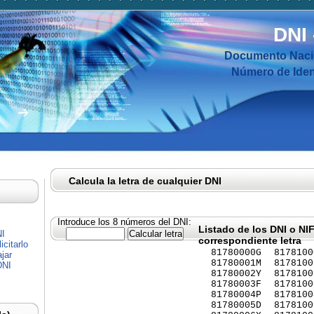
DNI
Documento Nacio
Número de Ident
Calcula la letra de cualquier DNI
Introduce los 8 números del DNI:
Listado de los DNI o NI
NI
correspondiente letra
citarlo
81780000G
8178100
jar
81780001M
8178100
DNI
81780002Y
8178100
81780003F
8178100
81780004P
8178100
81780005D
8178100