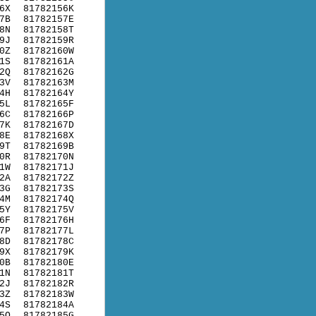
6X
81782156K
7B
81782157E
8N
81782158T
9J
81782159R
0Z
81782160W
1S
81782161A
2Q
81782162G
3V
81782163M
4H
81782164Y
5L
81782165F
6C
81782166P
7K
81782167D
8E
81782168X
9T
81782169B
0R
81782170N
1W
81782171J
2A
81782172Z
3G
81782173S
4M
81782174Q
5Y
81782175V
6F
81782176H
7P
81782177L
8D
81782178C
9X
81782179K
0B
81782180E
1N
81782181T
2J
81782182R
3Z
81782183W
4S
81782184A
5Q
81782185G