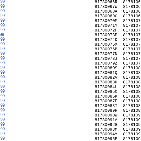
999
81780066R
8178106
999
81780067W
8178106
999
81780068A
8178106
999
81780069G
8178106
999
81780070M
8178107
999
81780071Y
8178107
999
81780072F
8178107
999
81780073P
8178107
999
81780074D
8178107
999
81780075X
8178107
999
81780076B
8178107
999
81780077N
8178107
999
81780078J
8178107
999
81780079Z
8178107
999
81780080S
8178108
999
81780081Q
8178108
999
81780082V
8178108
999
81780083H
8178108
999
81780084L
8178108
999
81780085C
8178108
999
81780086K
8178108
999
81780087E
8178108
999
81780088T
8178108
999
81780089R
8178108
999
81780090W
8178109
999
81780091A
8178109
999
81780092G
8178109
999
81780093M
8178109
999
81780094Y
8178109
999
81780095F
8178109