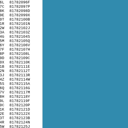
6L
81782096F
7C
81782097P
8K
81782098D
9E
81782099X
0T
81782100B
1R
81782101N
2W
81782102J
3A
81782103Z
4G
81782104S
5M
81782105Q
6Y
81782106V
7F
81782107H
8P
81782108L
9D
81782109C
0X
81782110K
1B
81782111E
2N
81782112T
3J
81782113R
4Z
81782114W
5S
81782115A
6Q
81782116G
7V
81782117M
8H
81782118Y
9L
81782119F
0C
81782120P
1K
81782121D
2E
81782122X
3T
81782123B
4R
81782124N
5W
81782125J