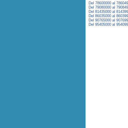
Del 78600000 al 78604
Del 79080000 al 79084
Del 81435000 al 81439
Del 86035000 al 86039
Del 90765000 al 90769
Del 95405000 al 95409