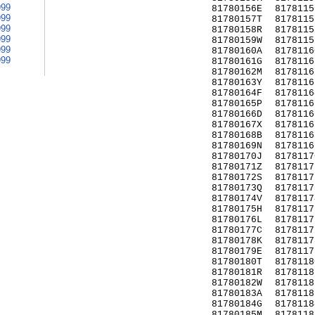
999
81780156E
8178115
999
81780157T
8178115
999
81780158R
8178115
999
81780159W
8178115
999
81780160A
8178116
999
81780161G
8178116
81780162M
8178116
81780163Y
8178116
81780164F
8178116
81780165P
8178116
81780166D
8178116
81780167X
8178116
81780168B
8178116
81780169N
8178116
81780170J
8178117
81780171Z
8178117
81780172S
8178117
81780173Q
8178117
81780174V
8178117
81780175H
8178117
81780176L
8178117
81780177C
8178117
81780178K
8178117
81780179E
8178117
81780180T
8178118
81780181R
8178118
81780182W
8178118
81780183A
8178118
81780184G
8178118
81780185M
8178118