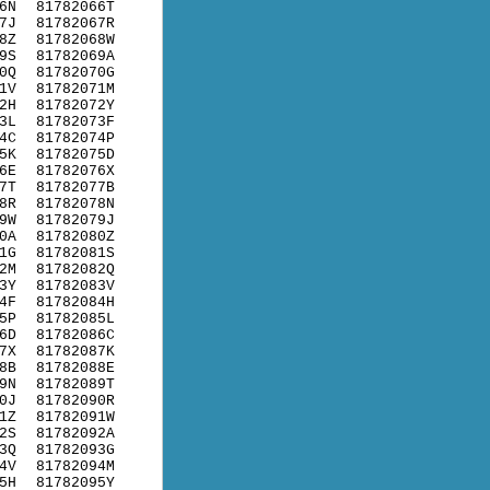
6N
81782066T
7J
81782067R
8Z
81782068W
9S
81782069A
0Q
81782070G
1V
81782071M
2H
81782072Y
3L
81782073F
4C
81782074P
5K
81782075D
6E
81782076X
7T
81782077B
8R
81782078N
9W
81782079J
0A
81782080Z
1G
81782081S
2M
81782082Q
3Y
81782083V
4F
81782084H
5P
81782085L
6D
81782086C
7X
81782087K
8B
81782088E
9N
81782089T
0J
81782090R
1Z
81782091W
2S
81782092A
3Q
81782093G
4V
81782094M
5H
81782095Y