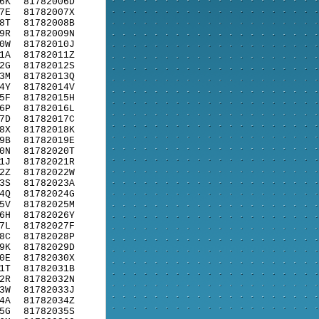
6K
81782006D
7E
81782007X
8T
81782008B
9R
81782009N
0W
81782010J
1A
81782011Z
2G
81782012S
3M
81782013Q
4Y
81782014V
5F
81782015H
6P
81782016L
7D
81782017C
8X
81782018K
9B
81782019E
0N
81782020T
1J
81782021R
2Z
81782022W
3S
81782023A
4Q
81782024G
5V
81782025M
6H
81782026Y
7L
81782027F
8C
81782028P
9K
81782029D
0E
81782030X
1T
81782031B
2R
81782032N
3W
81782033J
4A
81782034Z
5G
81782035S