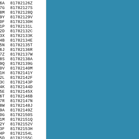
6A
81782126Z
7G
81782127S
8M
81782128Q
9Y
81782129V
0F
81782130H
1P
81782131L
2D
81782132C
3X
81782133K
4B
81782134E
5N
81782135T
6J
81782136R
7Z
81782137W
8S
81782138A
9Q
81782139G
0V
81782140M
1H
81782141Y
2L
81782142F
3C
81782143P
4K
81782144D
5E
81782145X
6T
81782146B
7R
81782147N
8W
81782148J
9A
81782149Z
0G
81782150S
1M
81782151Q
2Y
81782152V
3F
81782153H
4P
81782154L
5D
81782155C