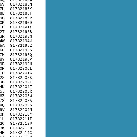
6V
81782186M
7H
81782187Y
8L
81782188F
9C
81782189P
0K
81782190D
1E
81782191X
2T
81782192B
3R
81782193N
4W
81782194J
5A
81782195Z
6G
81782196S
7M
81782197Q
8Y
81782198V
9F
81782199H
0P
81782200L
1D
81782201C
2X
81782202K
3B
81782203E
4N
81782204T
5J
81782205R
6Z
81782206W
7S
81782207A
8Q
81782208G
9V
81782209M
0H
81782210Y
1L
81782211F
2C
81782212P
3K
81782213D
4E
81782214X