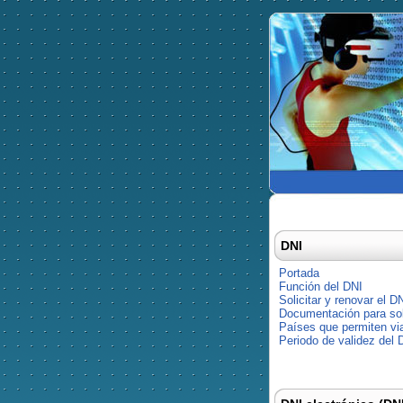
DNI
Portada
Función del DNI
Solicitar y renovar el D
Documentación para soli
Países que permiten via
Periodo de validez del 