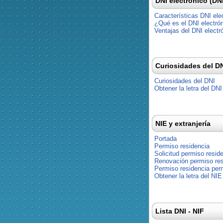
DNI electrónico (DN
Características DNI ele
¿Qué es el DNI electró
Ventajas del DNI electr
Curiosidades del D
Curiosidades del DNI
Obtener la letra del DNI
NIE y extranjería
Portada
Permiso residencia
Solicitud permiso resid
Renovación permiso res
Permiso residencia pe
Obtener la letra del NIE
Lista DNI - NIF