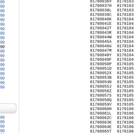
81780036V
8178103
999
81780037H
8178103
999
81780038L
8178103
999
81780039C
8178103
999
81780040K
8178104
999
81780041E
8178104
999
81780042T
8178104
999
81780043R
8178104
999
81780044W
8178104
999
81780045A
8178104
999
81780046G
8178104
999
81780047M
8178104
999
81780048Y
8178104
999
81780049F
8178104
999
81780050P
8178105
999
81780051D
8178105
999
81780052X
8178105
999
81780053B
8178105
999
81780054N
8178105
999
81780055J
8178105
999
81780056Z
8178105
81780057S
8178105
81780058Q
8178105
81780059V
8178105
81780060H
8178106
81780061L
8178106
999
81780062C
8178106
999
81780063K
8178106
999
81780064E
8178106
999
81780065T
8178106