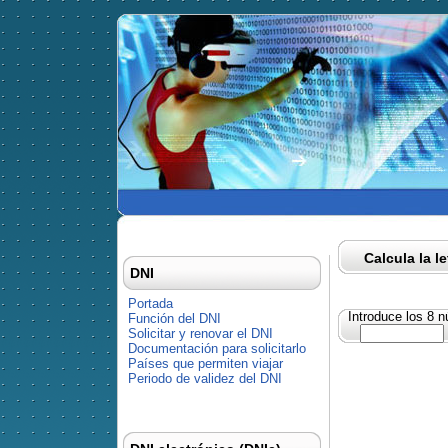
Calcula la l
DNI
Portada
Introduce los 8 
Función del DNI
Solicitar y renovar el DNI
Documentación para solicitarlo
Países que permiten viajar
Periodo de validez del DNI