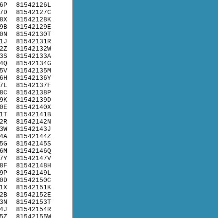
6P
81542126L
7D
81542127C
8X
81542128K
9B
81542129E
0N
81542130T
1J
81542131R
2Z
81542132W
3S
81542133A
4Q
81542134G
5V
81542135M
6H
81542136Y
7L
81542137F
8C
81542138P
9K
81542139D
0E
81542140X
1T
81542141B
2R
81542142N
3W
81542143J
4A
81542144Z
5G
81542145S
6M
81542146Q
7Y
81542147V
8F
81542148H
9P
81542149L
0D
81542150C
1X
81542151K
2B
81542152E
3N
81542153T
4J
81542154R
5Z
81542155W