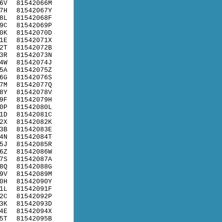
6V
81542066M
7H
81542067Y
8L
81542068F
9C
81542069P
0K
81542070D
1E
81542071X
2T
81542072B
3R
81542073N
4W
81542074J
5A
81542075Z
6G
81542076S
7M
81542077Q
8Y
81542078V
9F
81542079H
0P
81542080L
1D
81542081C
2X
81542082K
3B
81542083E
4N
81542084T
5J
81542085R
6Z
81542086W
7S
81542087A
8Q
81542088G
9V
81542089M
0H
81542090Y
1L
81542091F
2C
81542092P
3K
81542093D
4E
81542094X
5T
81542095B