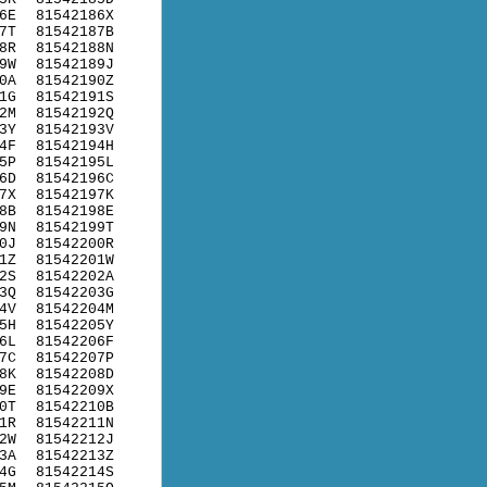
6E
81542186X
7T
81542187B
8R
81542188N
9W
81542189J
0A
81542190Z
1G
81542191S
2M
81542192Q
3Y
81542193V
4F
81542194H
5P
81542195L
6D
81542196C
7X
81542197K
8B
81542198E
9N
81542199T
0J
81542200R
1Z
81542201W
2S
81542202A
3Q
81542203G
4V
81542204M
5H
81542205Y
6L
81542206F
7C
81542207P
8K
81542208D
9E
81542209X
0T
81542210B
1R
81542211N
2W
81542212J
3A
81542213Z
4G
81542214S