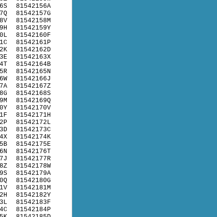
6S
81542156A
7Q
81542157G
8V
81542158M
9H
81542159Y
0L
81542160F
1C
81542161P
2K
81542162D
3E
81542163X
4T
81542164B
5R
81542165N
6W
81542166J
7A
81542167Z
8G
81542168S
9M
81542169Q
0Y
81542170V
1F
81542171H
2P
81542172L
3D
81542173C
4X
81542174K
5B
81542175E
6N
81542176T
7J
81542177R
8Z
81542178W
9S
81542179A
0Q
81542180G
1V
81542181M
2H
81542182Y
3L
81542183F
4C
81542184P
5K
81542185D