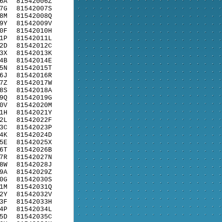
6A
81542006Z
7G
81542007S
8M
81542008Q
9Y
81542009V
0F
81542010H
1P
81542011L
2D
81542012C
3X
81542013K
4B
81542014E
5N
81542015T
6J
81542016R
7Z
81542017W
8S
81542018A
9Q
81542019G
0V
81542020M
1H
81542021Y
2L
81542022F
3C
81542023P
4K
81542024D
5E
81542025X
6T
81542026B
7R
81542027N
8W
81542028J
9A
81542029Z
0G
81542030S
1M
81542031Q
2Y
81542032V
3F
81542033H
4P
81542034L
5D
81542035C