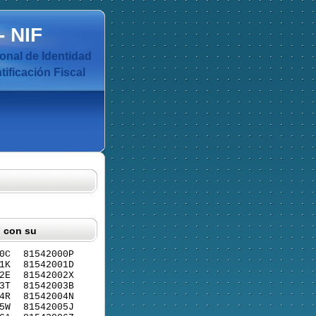
-
NIF
nal de Identidad
ificación Fiscal
F con su
0C
81542000P
1K
81542001D
2E
81542002X
3T
81542003B
4R
81542004N
5W
81542005J