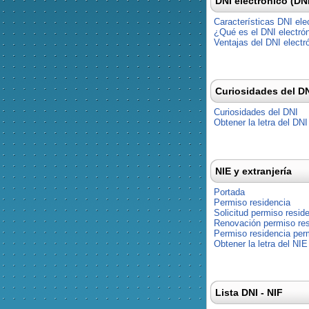
DNI electrónico (DN
Características DNI ele
¿Qué es el DNI electró
Ventajas del DNI electr
Curiosidades del D
Curiosidades del DNI
Obtener la letra del DNI
NIE y extranjería
Portada
Permiso residencia
Solicitud permiso resid
Renovación permiso res
Permiso residencia pe
Obtener la letra del NIE
Lista DNI - NIF