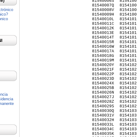
Ie)
81540006S
8154100
81540007Q
8154100
ctrónico
81540008V
8154100
nico?
81540009H
8154100
ónico
81540010L
8154101
81540011C
8154101
81540012K
8154101
81540013E
8154101
81540014T
8154101
NI
81540015R
8154101
81540016W
8154101
81540017A
8154101
81540018G
8154101
81540019M
8154101
81540020Y
8154102
81540021F
8154102
81540022P
8154102
81540023D
8154102
81540024X
8154102
81540025B
8154102
81540026N
8154102
encia
81540027J
8154102
idencia
81540028Z
8154102
rmanente
81540029S
8154102
81540030Q
8154103
81540031V
8154103
81540032H
8154103
81540033L
8154103
81540034C
8154103
81540035K
8154103