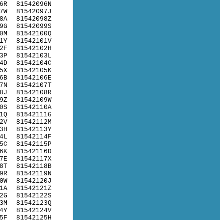
6R
81542096N
7W
81542097J
8A
81542098Z
9G
81542099S
0M
81542100Q
1Y
81542101V
2F
81542102H
3P
81542103L
4D
81542104C
5X
81542105K
6B
81542106E
7N
81542107T
8J
81542108R
9Z
81542109W
0S
81542110A
1Q
81542111G
2V
81542112M
3H
81542113Y
4L
81542114F
5C
81542115P
6K
81542116D
7E
81542117X
8T
81542118B
9R
81542119N
0W
81542120J
1A
81542121Z
2G
81542122S
3M
81542123Q
4Y
81542124V
5F
81542125H