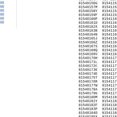
999
81540156G
8154115
999
81540157M
8154115
999
81540158Y
8154115
999
81540159F
8154115
999
81540160P
8154116
999
81540161D
8154116
81540162X
8154116
81540163B
8154116
81540164N
8154116
81540165J
8154116
81540166Z
8154116
81540167S
8154116
81540168Q
8154116
81540169V
8154116
81540170H
8154117
81540171L
8154117
81540172C
8154117
81540173K
8154117
81540174E
8154117
81540175T
8154117
81540176R
8154117
81540177W
8154117
81540178A
8154117
81540179G
8154117
81540180M
8154118
81540181Y
8154118
81540182F
8154118
81540183P
8154118
81540184D
8154118
81540185X
8154118