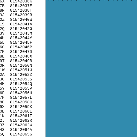
6X
81542036K
7B
81542037E
8N
81542038T
9J
81542039R
0Z
81542040W
1S
81542041A
2Q
81542042G
3V
81542043M
4H
81542044Y
5L
81542045F
6C
81542046P
7K
81542047D
8E
81542048X
9T
81542049B
0R
81542050N
1W
81542051J
2A
81542052Z
3G
81542053S
4M
81542054Q
5Y
81542055V
6F
81542056H
7P
81542057L
8D
81542058C
9X
81542059K
0B
81542060E
1N
81542061T
2J
81542062R
3Z
81542063W
4S
81542064A
5Q
81542065G