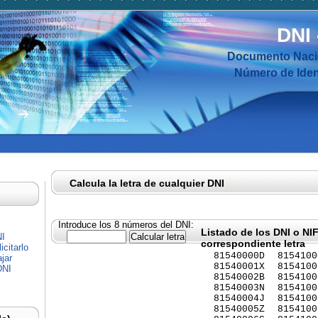
DNI
Documento Nacio
Número de Ident
Calcula la letra de cualquier DNI
Introduce los 8 números del DNI:
Listado de los DNI o NI
NI
correspondiente letra
citarlo
81540000D
8154100
jar
81540001X
8154100
DNI
81540002B
8154100
81540003N
8154100
81540004J
8154100
81540005Z
8154100