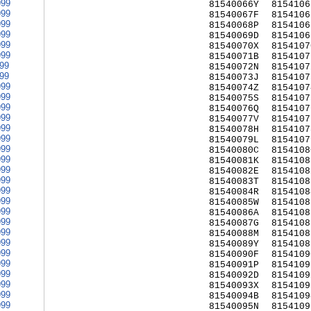
999
81540066Y
8154106
999
81540067F
8154106
999
81540068P
8154106
999
81540069D
8154106
999
81540070X
8154107
999
81540071B
8154107
999
81540072N
8154107
999
81540073J
8154107
999
81540074Z
8154107
999
81540075S
8154107
999
81540076Q
8154107
999
81540077V
8154107
999
81540078H
8154107
999
81540079L
8154107
999
81540080C
8154108
999
81540081K
8154108
999
81540082E
8154108
999
81540083T
8154108
999
81540084R
8154108
999
81540085W
8154108
999
81540086A
8154108
999
81540087G
8154108
999
81540088M
8154108
999
81540089Y
8154108
999
81540090F
8154109
999
81540091P
8154109
999
81540092D
8154109
999
81540093X
8154109
999
81540094B
8154109
999
81540095N
8154109