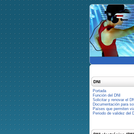
DNI
Portada
Función del DNI
Solicitar y renovar el D
Documentación para soli
Países que permiten via
Periodo de validez del 