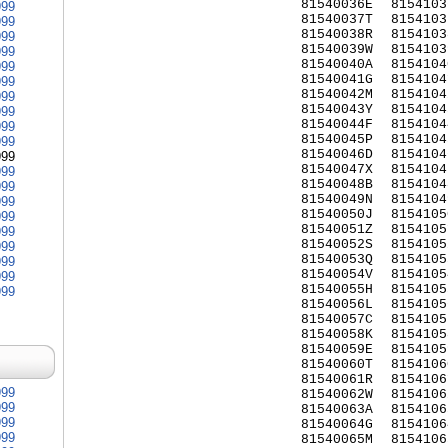
81540036E
8154103
999
81540037T
8154103
999
81540038R
8154103
999
81540039W
8154103
999
81540040A
8154104
999
81540041G
8154104
999
81540042M
8154104
999
81540043Y
8154104
999
81540044F
8154104
999
81540045P
8154104
999
81540046D
8154104
999
81540047X
8154104
999
81540048B
8154104
999
81540049N
8154104
999
81540050J
8154105
999
81540051Z
8154105
999
81540052S
8154105
999
81540053Q
8154105
999
81540054V
8154105
999
81540055H
8154105
999
81540056L
8154105
81540057C
8154105
81540058K
8154105
81540059E
8154105
81540060T
8154106
81540061R
8154106
999
81540062W
8154106
999
81540063A
8154106
999
81540064G
8154106
999
81540065M
8154106