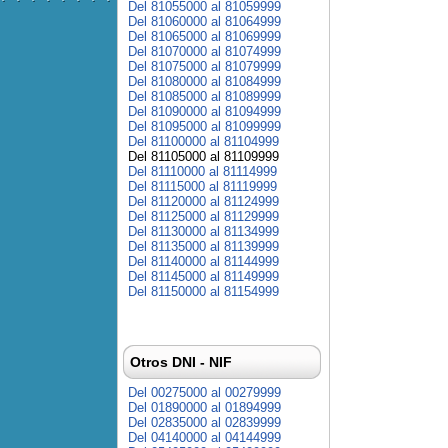
Del 81055000 al 81059999
Del 81060000 al 81064999
Del 81065000 al 81069999
Del 81070000 al 81074999
Del 81075000 al 81079999
Del 81080000 al 81084999
Del 81085000 al 81089999
Del 81090000 al 81094999
Del 81095000 al 81099999
Del 81100000 al 81104999
Del 81105000 al 81109999
Del 81110000 al 81114999
Del 81115000 al 81119999
Del 81120000 al 81124999
Del 81125000 al 81129999
Del 81130000 al 81134999
Del 81135000 al 81139999
Del 81140000 al 81144999
Del 81145000 al 81149999
Del 81150000 al 81154999
Otros DNI - NIF
Del 00275000 al 00279999
Del 01890000 al 01894999
Del 02835000 al 02839999
Del 04140000 al 04144999