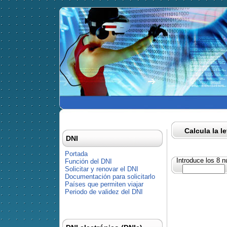
Calcula la l
DNI
Portada
Introduce los 8 
Función del DNI
Solicitar y renovar el DNI
Documentación para solicitarlo
Países que permiten viajar
Periodo de validez del DNI