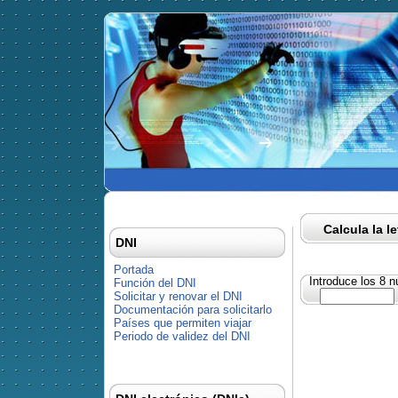
Calcula la l
DNI
Portada
Introduce los 8 
Función del DNI
Solicitar y renovar el DNI
Documentación para solicitarlo
Países que permiten viajar
Periodo de validez del DNI