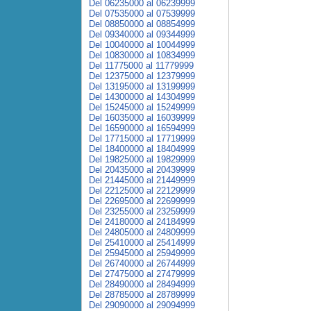
Del 06235000 al 06239999
Del 07535000 al 07539999
Del 08850000 al 08854999
Del 09340000 al 09344999
Del 10040000 al 10044999
Del 10830000 al 10834999
Del 11775000 al 11779999
Del 12375000 al 12379999
Del 13195000 al 13199999
Del 14300000 al 14304999
Del 15245000 al 15249999
Del 16035000 al 16039999
Del 16590000 al 16594999
Del 17715000 al 17719999
Del 18400000 al 18404999
Del 19825000 al 19829999
Del 20435000 al 20439999
Del 21445000 al 21449999
Del 22125000 al 22129999
Del 22695000 al 22699999
Del 23255000 al 23259999
Del 24180000 al 24184999
Del 24805000 al 24809999
Del 25410000 al 25414999
Del 25945000 al 25949999
Del 26740000 al 26744999
Del 27475000 al 27479999
Del 28490000 al 28494999
Del 28785000 al 28789999
Del 29090000 al 29094999