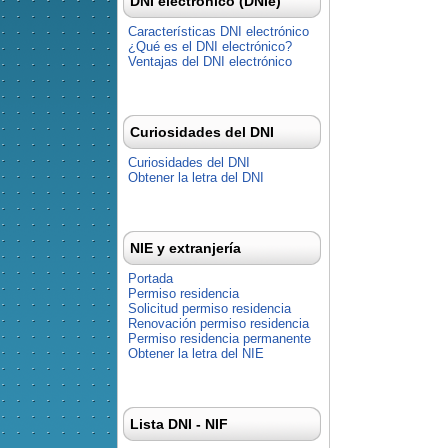
DNI electrónico (DNIe)
Características DNI electrónico
¿Qué es el DNI electrónico?
Ventajas del DNI electrónico
Curiosidades del DNI
Curiosidades del DNI
Obtener la letra del DNI
NIE y extranjería
Portada
Permiso residencia
Solicitud permiso residencia
Renovación permiso residencia
Permiso residencia permanente
Obtener la letra del NIE
Lista DNI - NIF