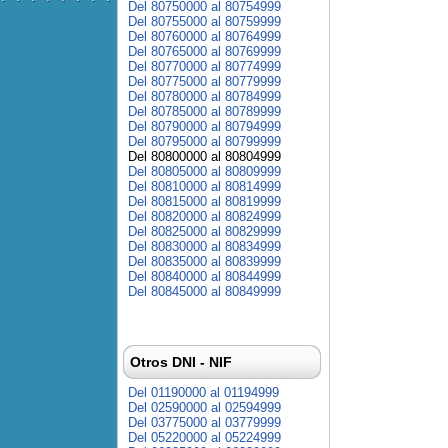
Del 80750000 al 80754999
Del 80755000 al 80759999
Del 80760000 al 80764999
Del 80765000 al 80769999
Del 80770000 al 80774999
Del 80775000 al 80779999
Del 80780000 al 80784999
Del 80785000 al 80789999
Del 80790000 al 80794999
Del 80795000 al 80799999
Del 80800000 al 80804999
Del 80805000 al 80809999
Del 80810000 al 80814999
Del 80815000 al 80819999
Del 80820000 al 80824999
Del 80825000 al 80829999
Del 80830000 al 80834999
Del 80835000 al 80839999
Del 80840000 al 80844999
Del 80845000 al 80849999
Otros DNI - NIF
Del 01190000 al 01194999
Del 02590000 al 02594999
Del 03775000 al 03779999
Del 05220000 al 05224999