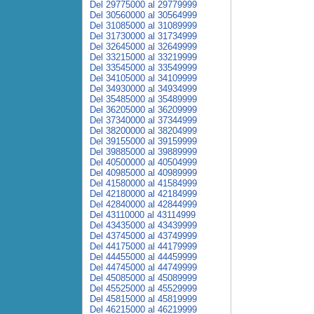
Del 29775000 al 29779999
Del 30560000 al 30564999
Del 31085000 al 31089999
Del 31730000 al 31734999
Del 32645000 al 32649999
Del 33215000 al 33219999
Del 33545000 al 33549999
Del 34105000 al 34109999
Del 34930000 al 34934999
Del 35485000 al 35489999
Del 36205000 al 36209999
Del 37340000 al 37344999
Del 38200000 al 38204999
Del 39155000 al 39159999
Del 39885000 al 39889999
Del 40500000 al 40504999
Del 40985000 al 40989999
Del 41580000 al 41584999
Del 42180000 al 42184999
Del 42840000 al 42844999
Del 43110000 al 43114999
Del 43435000 al 43439999
Del 43745000 al 43749999
Del 44175000 al 44179999
Del 44455000 al 44459999
Del 44745000 al 44749999
Del 45085000 al 45089999
Del 45525000 al 45529999
Del 45815000 al 45819999
Del 46215000 al 46219999