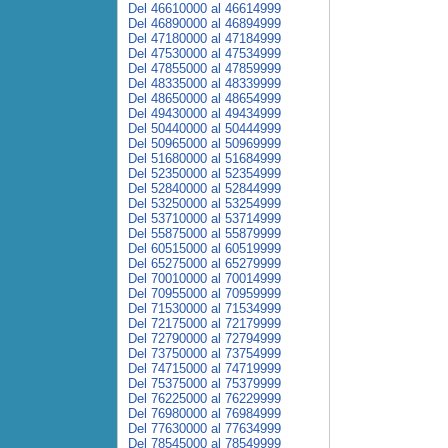
Del 46610000 al 46614999
Del 46890000 al 46894999
Del 47180000 al 47184999
Del 47530000 al 47534999
Del 47855000 al 47859999
Del 48335000 al 48339999
Del 48650000 al 48654999
Del 49430000 al 49434999
Del 50440000 al 50444999
Del 50965000 al 50969999
Del 51680000 al 51684999
Del 52350000 al 52354999
Del 52840000 al 52844999
Del 53250000 al 53254999
Del 53710000 al 53714999
Del 55875000 al 55879999
Del 60515000 al 60519999
Del 65275000 al 65279999
Del 70010000 al 70014999
Del 70955000 al 70959999
Del 71530000 al 71534999
Del 72175000 al 72179999
Del 72790000 al 72794999
Del 73750000 al 73754999
Del 74715000 al 74719999
Del 75375000 al 75379999
Del 76225000 al 76229999
Del 76980000 al 76984999
Del 77630000 al 77634999
Del 78545000 al 78549999