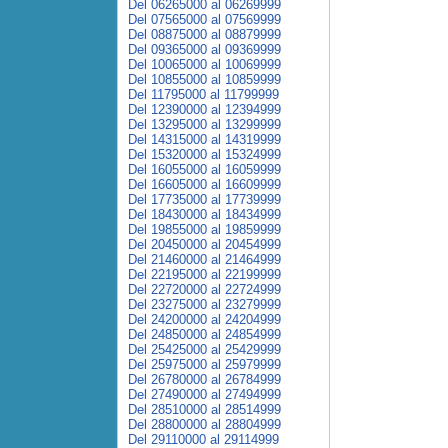
Del 06265000 al 06269999
Del 07565000 al 07569999
Del 08875000 al 08879999
Del 09365000 al 09369999
Del 10065000 al 10069999
Del 10855000 al 10859999
Del 11795000 al 11799999
Del 12390000 al 12394999
Del 13295000 al 13299999
Del 14315000 al 14319999
Del 15320000 al 15324999
Del 16055000 al 16059999
Del 16605000 al 16609999
Del 17735000 al 17739999
Del 18430000 al 18434999
Del 19855000 al 19859999
Del 20450000 al 20454999
Del 21460000 al 21464999
Del 22195000 al 22199999
Del 22720000 al 22724999
Del 23275000 al 23279999
Del 24200000 al 24204999
Del 24850000 al 24854999
Del 25425000 al 25429999
Del 25975000 al 25979999
Del 26780000 al 26784999
Del 27490000 al 27494999
Del 28510000 al 28514999
Del 28800000 al 28804999
Del 29110000 al 29114999