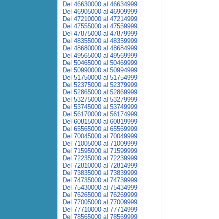
Del 46630000 al 46634999
Del 46905000 al 46909999
Del 47210000 al 47214999
Del 47555000 al 47559999
Del 47875000 al 47879999
Del 48355000 al 48359999
Del 48680000 al 48684999
Del 49565000 al 49569999
Del 50465000 al 50469999
Del 50990000 al 50994999
Del 51750000 al 51754999
Del 52375000 al 52379999
Del 52865000 al 52869999
Del 53275000 al 53279999
Del 53745000 al 53749999
Del 56170000 al 56174999
Del 60815000 al 60819999
Del 65565000 al 65569999
Del 70045000 al 70049999
Del 71005000 al 71009999
Del 71595000 al 71599999
Del 72235000 al 72239999
Del 72810000 al 72814999
Del 73835000 al 73839999
Del 74735000 al 74739999
Del 75430000 al 75434999
Del 76265000 al 76269999
Del 77005000 al 77009999
Del 77710000 al 77714999
Del 78565000 al 78569999