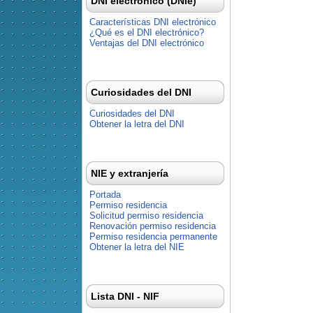
DNI electrónico (DNIe)
Características DNI electrónico
¿Qué es el DNI electrónico?
Ventajas del DNI electrónico
Curiosidades del DNI
Curiosidades del DNI
Obtener la letra del DNI
NIE y extranjería
Portada
Permiso residencia
Solicitud permiso residencia
Renovación permiso residencia
Permiso residencia permanente
Obtener la letra del NIE
Lista DNI - NIF