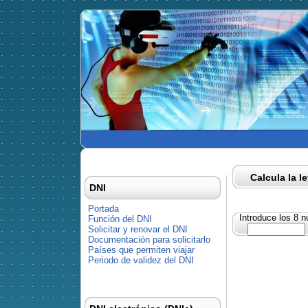
Calcula la l
DNI
Portada
Introduce los 8 
Función del DNI
Solicitar y renovar el DNI
Documentación para solicitarlo
Países que permiten viajar
Periodo de validez del DNI