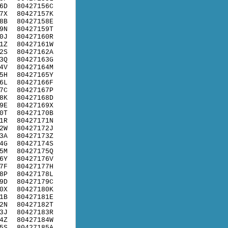
6D
80427156C
7X
80427157K
8B
80427158E
9N
80427159T
0J
80427160R
1Z
80427161W
2S
80427162A
3Q
80427163G
4V
80427164M
5H
80427165Y
6L
80427166F
7C
80427167P
8K
80427168D
9E
80427169X
0T
80427170B
1R
80427171N
2W
80427172J
3A
80427173Z
4G
80427174S
5M
80427175Q
6Y
80427176V
7F
80427177H
8P
80427178L
9D
80427179C
0X
80427180K
1B
80427181E
2N
80427182T
3J
80427183R
4Z
80427184W
5S
80427185A