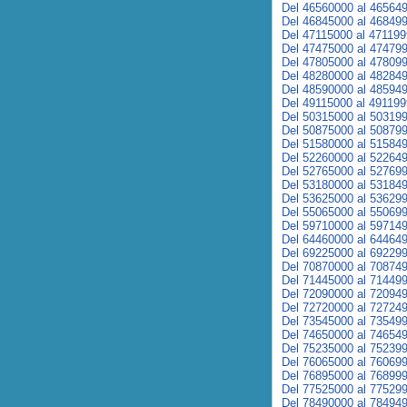
Del 46560000 al 46564
Del 46845000 al 46849
Del 47115000 al 47119
Del 47475000 al 47479
Del 47805000 al 47809
Del 48280000 al 48284
Del 48590000 al 48594
Del 49115000 al 49119
Del 50315000 al 50319
Del 50875000 al 50879
Del 51580000 al 51584
Del 52260000 al 52264
Del 52765000 al 52769
Del 53180000 al 53184
Del 53625000 al 53629
Del 55065000 al 55069
Del 59710000 al 59714
Del 64460000 al 64464
Del 69225000 al 69229
Del 70870000 al 70874
Del 71445000 al 71449
Del 72090000 al 72094
Del 72720000 al 72724
Del 73545000 al 73549
Del 74650000 al 74654
Del 75235000 al 75239
Del 76065000 al 76069
Del 76895000 al 76899
Del 77525000 al 77529
Del 78490000 al 78494