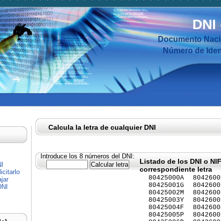
DNI
Documento Nacio
Número de Ident
Calcula la letra de cualquier DNI
Introduce los 8 números del DNI:
Listado de los DNI o NI
NI
correspondiente letra
citarlo
80425000A
8042600
jar
80425001G
8042600
DNI
80425002M
8042600
80425003Y
8042600
80425004F
8042600
80425005P
8042600