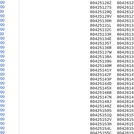
999
80425126Z
8042612
999
80425127S
8042612
999
80425128Q
8042612
999
80425129V
8042612
999
80425130H
8042613
999
80425131L
8042613
999
80425132C
8042613
999
80425133K
8042613
999
80425134E
8042613
999
80425135T
8042613
999
80425136R
8042613
999
80425137W
8042613
999
80425138A
8042613
999
80425139G
8042613
999
80425140M
8042614
999
80425141Y
8042614
999
80425142F
8042614
999
80425143P
8042614
999
80425144D
8042614
999
80425145X
8042614
999
80425146B
8042614
999
80425147N
8042614
999
80425148J
8042614
999
80425149Z
8042614
999
80425150S
8042615
999
80425151Q
8042615
999
80425152V
8042615
999
80425153H
8042615
999
80425154L
8042615
999
80425155C
8042615