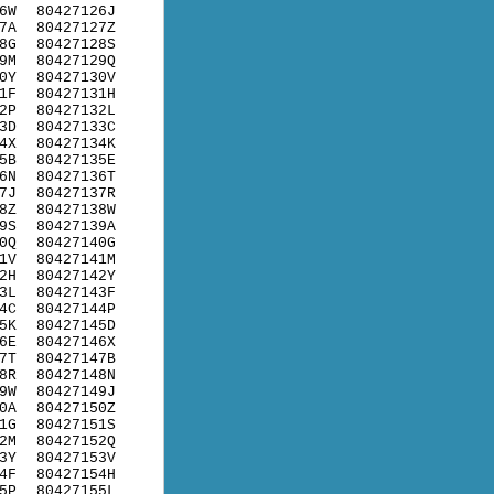
6W
80427126J
7A
80427127Z
8G
80427128S
9M
80427129Q
0Y
80427130V
1F
80427131H
2P
80427132L
3D
80427133C
4X
80427134K
5B
80427135E
6N
80427136T
7J
80427137R
8Z
80427138W
9S
80427139A
0Q
80427140G
1V
80427141M
2H
80427142Y
3L
80427143F
4C
80427144P
5K
80427145D
6E
80427146X
7T
80427147B
8R
80427148N
9W
80427149J
0A
80427150Z
1G
80427151S
2M
80427152Q
3Y
80427153V
4F
80427154H
5P
80427155L