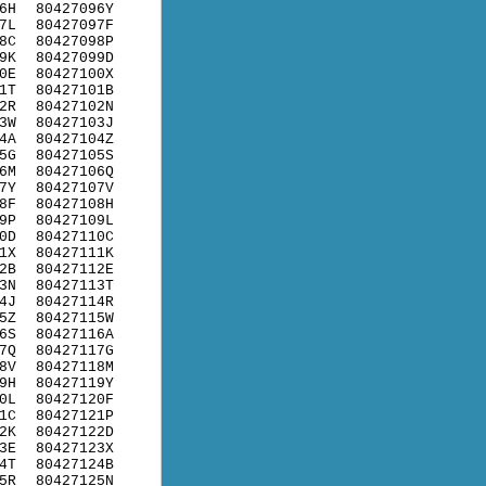
6H
80427096Y
7L
80427097F
8C
80427098P
9K
80427099D
0E
80427100X
1T
80427101B
2R
80427102N
3W
80427103J
4A
80427104Z
5G
80427105S
6M
80427106Q
7Y
80427107V
8F
80427108H
9P
80427109L
0D
80427110C
1X
80427111K
2B
80427112E
3N
80427113T
4J
80427114R
5Z
80427115W
6S
80427116A
7Q
80427117G
8V
80427118M
9H
80427119Y
0L
80427120F
1C
80427121P
2K
80427122D
3E
80427123X
4T
80427124B
5R
80427125N