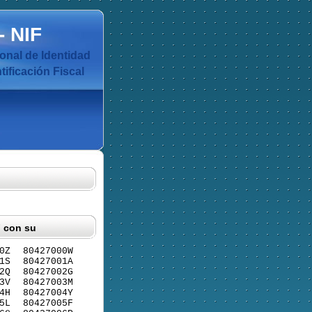
-
NIF
nal de Identidad
ificación Fiscal
F con su
0Z
80427000W
1S
80427001A
2Q
80427002G
3V
80427003M
4H
80427004Y
5L
80427005F