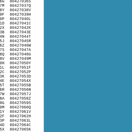
6G
80427036S
7M
80427037Q
8Y
80427038V
9F
80427039H
0P
80427040L
1D
80427041C
2X
80427042K
3B
80427043E
4N
80427044T
5J
80427045R
6Z
80427046W
7S
80427047A
8Q
80427048G
9V
80427049M
0H
80427050Y
1L
80427051F
2C
80427052P
3K
80427053D
4E
80427054X
5T
80427055B
6R
80427056N
7W
80427057J
8A
80427058Z
9G
80427059S
0M
80427060Q
1Y
80427061V
2F
80427062H
3P
80427063L
4D
80427064C
5X
80427065K