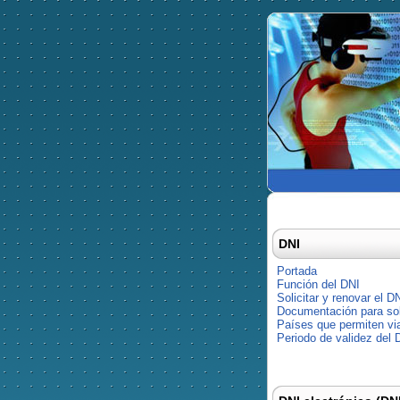
DNI
Portada
Función del DNI
Solicitar y renovar el D
Documentación para soli
Países que permiten via
Periodo de validez del 