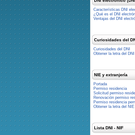
DNI electrónico (DN
Características DNI ele
¿Qué es el DNI electró
Ventajas del DNI electr
Curiosidades del D
Curiosidades del DNI
Obtener la letra del DNI
NIE y extranjería
Portada
Permiso residencia
Solicitud permiso resid
Renovación permiso res
Permiso residencia pe
Obtener la letra del NIE
Lista DNI - NIF