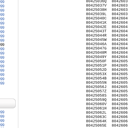
80425036Q
8042603
999
80425037V
8042603
999
80425038H
8042603
999
80425039L
8042603
999
80425040C
8042604
999
80425041K
8042604
999
80425042E
8042604
999
80425043T
8042604
999
80425044R
8042604
999
80425045W
8042604
999
80425046A
8042604
999
80425047G
8042604
999
80425048M
8042604
999
80425049Y
8042604
999
80425050F
8042605
999
80425051P
8042605
999
80425052D
8042605
999
80425053X
8042605
999
80425054B
8042605
999
80425055N
8042605
999
80425056J
8042605
80425057Z
8042605
80425058S
8042605
80425059Q
8042605
80425060V
8042606
80425061H
8042606
999
80425062L
8042606
999
80425063C
8042606
999
80425064K
8042606
999
80425065E
8042606