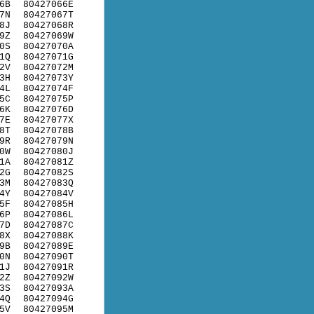
6B
80427066E
7N
80427067T
8J
80427068R
9Z
80427069W
0S
80427070A
1Q
80427071G
2V
80427072M
3H
80427073Y
4L
80427074F
5C
80427075P
6K
80427076D
7E
80427077X
8T
80427078B
9R
80427079N
0W
80427080J
1A
80427081Z
2G
80427082S
3M
80427083Q
4Y
80427084V
5F
80427085H
6P
80427086L
7D
80427087C
8X
80427088K
9B
80427089E
0N
80427090T
1J
80427091R
2Z
80427092W
3S
80427093A
4Q
80427094G
5V
80427095M