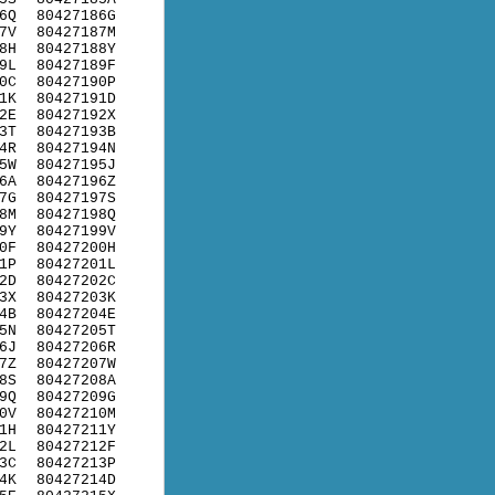
6Q
80427186G
7V
80427187M
8H
80427188Y
9L
80427189F
0C
80427190P
1K
80427191D
2E
80427192X
3T
80427193B
4R
80427194N
5W
80427195J
6A
80427196Z
7G
80427197S
8M
80427198Q
9Y
80427199V
0F
80427200H
1P
80427201L
2D
80427202C
3X
80427203K
4B
80427204E
5N
80427205T
6J
80427206R
7Z
80427207W
8S
80427208A
9Q
80427209G
0V
80427210M
1H
80427211Y
2L
80427212F
3C
80427213P
4K
80427214D