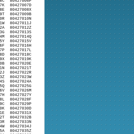
6C
80427006P
7K
80427007D
8E
80427008X
9T
80427009B
0R
80427010N
1W
80427011J
2A
80427012Z
3G
80427013S
4M
80427014Q
5Y
80427015V
6F
80427016H
7P
80427017L
8D
80427018C
9X
80427019K
0B
80427020E
1N
80427021T
2J
80427022R
3Z
80427023W
4S
80427024A
5Q
80427025G
6V
80427026M
7H
80427027Y
8L
80427028F
9C
80427029P
0K
80427030D
1E
80427031X
2T
80427032B
3R
80427033N
4W
80427034J
5A
80427035Z