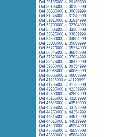
Del 29165000 al 29169999
Del 30105000 al 30109999
Del 30635000 al 30639999
Del 31245000 al 31249999
Del 31910000 al 31914999
Del 32700000 al 32704999
Del 33305000 al 33309999
Del 33825000 al 33829999
Del 34500000 al 34504999
Del 35005000 al 35009999
Del 35770000 al 35774999
Del 36545000 al 36549999
Del 37620000 al 37624999
Del 38475000 al 38479999
Del 39350000 al 39354999
Del 40065000 al 40069999
Del 40605000 al 40609999
Del 41125000 al 41129999
Del 41735000 al 41739999
Del 42235000 al 42239999
Del 42890000 al 42894999
Del 43165000 al 43169999
Del 43515000 al 43519999
Del 43795000 al 43799999
Del 44250000 al 44254999
Del 44515000 al 44519999
Del 44815000 al 44819999
Del 45200000 al 45204999
Del 45595000 al 45599999
Del 45880000 al 45884999