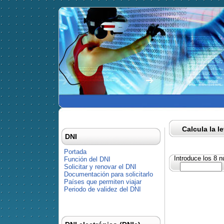
Calcula la l
DNI
Portada
Introduce los 8 
Función del DNI
Solicitar y renovar el DNI
Documentación para solicitarlo
Países que permiten viajar
Periodo de validez del DNI