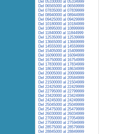
Del 05330000 al 05334999
Del 06565000 al 06569999
Del 07835000 al 07839999
Del 08940000 al 08944999
Del 09425000 al 09429999
Del 10180000 al 10184999
Del 10895000 al 10899999
Del 11840000 al 11844999
Del 12535000 al 12539999
Del 13665000 al 13669999
Del 14555000 al 14559999
Del 15405000 al 15409999
Del 16090000 al 16094999
Del 16750000 al 16754999
Del 17830000 al 17834999
Del 18630000 al 18634999
Del 20005000 al 20009999
Del 20580000 al 20584999
Del 21500000 al 21504999
Del 22425000 al 22429999
Del 22795000 al 22799999
Del 23420000 al 23424999
Del 24245000 al 24249999
Del 25045000 al 25049999
Del 25475000 al 25479999
Del 26030000 al 26034999
Del 27050000 al 27054999
Del 27590000 al 27594999
Del 28575000 al 28579999
Del 28845000 al 28849999