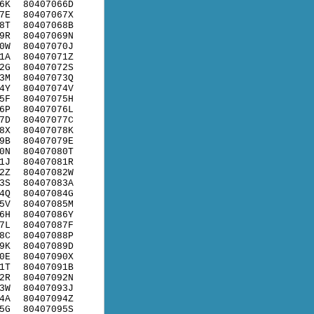
6K
80407066D
7E
80407067X
8T
80407068B
9R
80407069N
0W
80407070J
1A
80407071Z
2G
80407072S
3M
80407073Q
4Y
80407074V
5F
80407075H
6P
80407076L
7D
80407077C
8X
80407078K
9B
80407079E
0N
80407080T
1J
80407081R
2Z
80407082W
3S
80407083A
4Q
80407084G
5V
80407085M
6H
80407086Y
7L
80407087F
8C
80407088P
9K
80407089D
0E
80407090X
1T
80407091B
2R
80407092N
3W
80407093J
4A
80407094Z
5G
80407095S