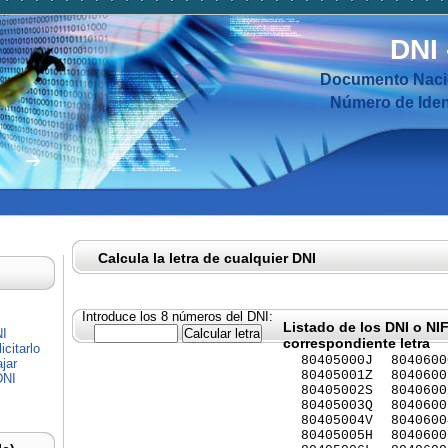
DNI
Documento Nacio
Número de Ident
Calcula la letra de cualquier DNI
Introduce los 8 números del DNI:
Listado de los DNI o NI
NI
correspondiente letra
citarlo
80405000J
8040600
jar
80405001Z
8040600
DNI
80405002S
8040600
80405003Q
8040600
80405004V
8040600
80405005H
8040600