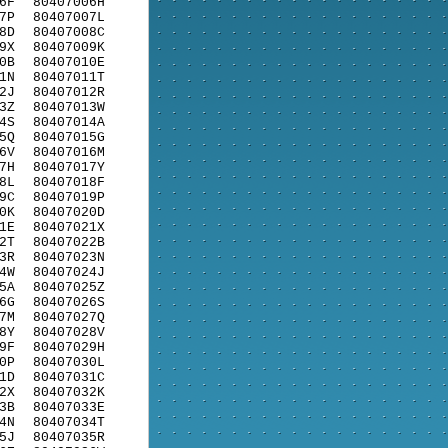
6F
80407006H
7P
80407007L
8D
80407008C
9X
80407009K
0B
80407010E
1N
80407011T
2J
80407012R
3Z
80407013W
4S
80407014A
5Q
80407015G
6V
80407016M
7H
80407017Y
8L
80407018F
9C
80407019P
0K
80407020D
1E
80407021X
2T
80407022B
3R
80407023N
4W
80407024J
5A
80407025Z
6G
80407026S
7M
80407027Q
8Y
80407028V
9F
80407029H
0P
80407030L
1D
80407031C
2X
80407032K
3B
80407033E
4N
80407034T
5J
80407035R