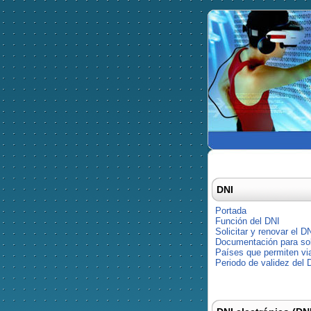
DNI
Portada
Función del DNI
Solicitar y renovar el D
Documentación para soli
Países que permiten via
Periodo de validez del 