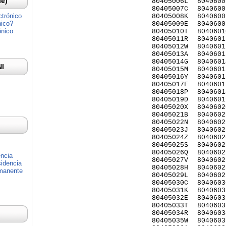
Ie)
80405006L
8040600
80405007C
8040600
ctrónico
80405008K
8040600
nico?
80405009E
8040600
ónico
80405010T
8040601
80405011R
8040601
80405012W
8040601
80405013A
8040601
80405014G
8040601
NI
80405015M
8040601
80405016Y
8040601
80405017F
8040601
80405018P
8040601
80405019D
8040601
80405020X
8040602
80405021B
8040602
80405022N
8040602
80405023J
8040602
80405024Z
8040602
80405025S
8040602
80405026Q
8040602
encia
80405027V
8040602
idencia
80405028H
8040602
rmanente
80405029L
8040602
80405030C
8040603
80405031K
8040603
80405032E
8040603
80405033T
8040603
80405034R
8040603
80405035W
8040603