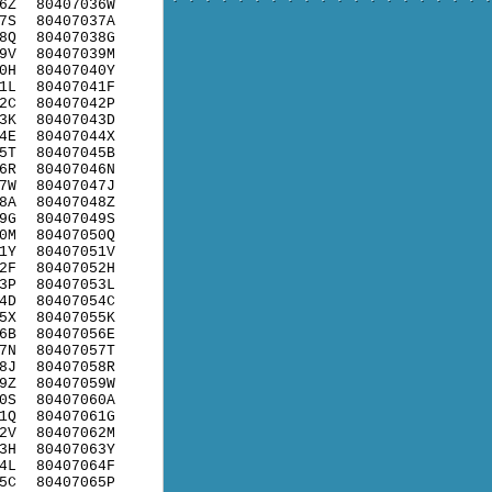
6Z
80407036W
7S
80407037A
8Q
80407038G
9V
80407039M
0H
80407040Y
1L
80407041F
2C
80407042P
3K
80407043D
4E
80407044X
5T
80407045B
6R
80407046N
7W
80407047J
8A
80407048Z
9G
80407049S
0M
80407050Q
1Y
80407051V
2F
80407052H
3P
80407053L
4D
80407054C
5X
80407055K
6B
80407056E
7N
80407057T
8J
80407058R
9Z
80407059W
0S
80407060A
1Q
80407061G
2V
80407062M
3H
80407063Y
4L
80407064F
5C
80407065P