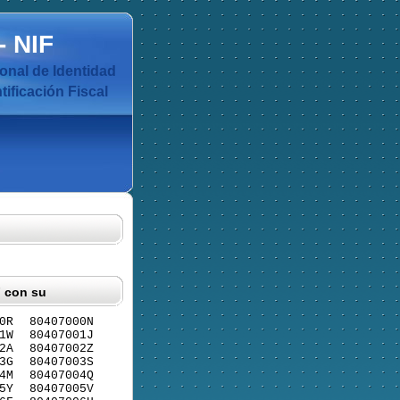
-
NIF
nal de Identidad
ificación Fiscal
F con su
0R
80407000N
1W
80407001J
2A
80407002Z
3G
80407003S
4M
80407004Q
5Y
80407005V