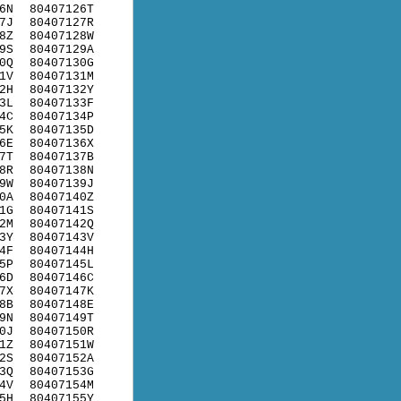
6N
80407126T
7J
80407127R
8Z
80407128W
9S
80407129A
0Q
80407130G
1V
80407131M
2H
80407132Y
3L
80407133F
4C
80407134P
5K
80407135D
6E
80407136X
7T
80407137B
8R
80407138N
9W
80407139J
0A
80407140Z
1G
80407141S
2M
80407142Q
3Y
80407143V
4F
80407144H
5P
80407145L
6D
80407146C
7X
80407147K
8B
80407148E
9N
80407149T
0J
80407150R
1Z
80407151W
2S
80407152A
3Q
80407153G
4V
80407154M
5H
80407155Y