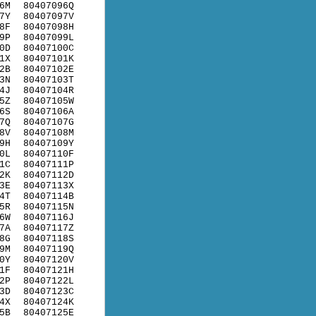
6M
80407096Q
7Y
80407097V
8F
80407098H
9P
80407099L
0D
80407100C
1X
80407101K
2B
80407102E
3N
80407103T
4J
80407104R
5Z
80407105W
6S
80407106A
7Q
80407107G
8V
80407108M
9H
80407109Y
0L
80407110F
1C
80407111P
2K
80407112D
3E
80407113X
4T
80407114B
5R
80407115N
6W
80407116J
7A
80407117Z
8G
80407118S
9M
80407119Q
0Y
80407120V
1F
80407121H
2P
80407122L
3D
80407123C
4X
80407124K
5B
80407125E