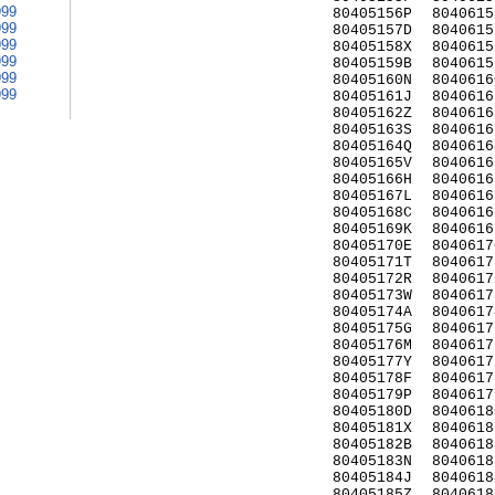
999
80405156P
8040615
999
80405157D
8040615
999
80405158X
8040615
999
80405159B
8040615
999
80405160N
8040616
999
80405161J
8040616
80405162Z
8040616
80405163S
8040616
80405164Q
8040616
80405165V
8040616
80405166H
8040616
80405167L
8040616
80405168C
8040616
80405169K
8040616
80405170E
8040617
80405171T
8040617
80405172R
8040617
80405173W
8040617
80405174A
8040617
80405175G
8040617
80405176M
8040617
80405177Y
8040617
80405178F
8040617
80405179P
8040617
80405180D
8040618
80405181X
8040618
80405182B
8040618
80405183N
8040618
80405184J
8040618
80405185Z
8040618