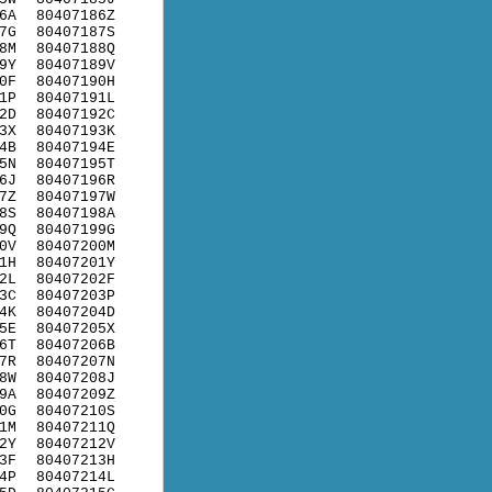
6A
80407186Z
7G
80407187S
8M
80407188Q
9Y
80407189V
0F
80407190H
1P
80407191L
2D
80407192C
3X
80407193K
4B
80407194E
5N
80407195T
6J
80407196R
7Z
80407197W
8S
80407198A
9Q
80407199G
0V
80407200M
1H
80407201Y
2L
80407202F
3C
80407203P
4K
80407204D
5E
80407205X
6T
80407206B
7R
80407207N
8W
80407208J
9A
80407209Z
0G
80407210S
1M
80407211Q
2Y
80407212V
3F
80407213H
4P
80407214L