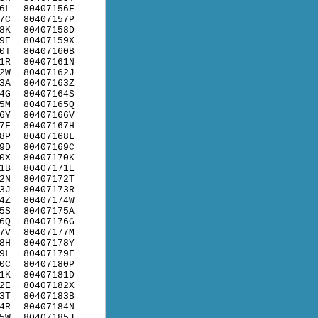
6L
80407156F
7C
80407157P
8K
80407158D
9E
80407159X
0T
80407160B
1R
80407161N
2W
80407162J
3A
80407163Z
4G
80407164S
5M
80407165Q
6Y
80407166V
7F
80407167H
8P
80407168L
9D
80407169C
0X
80407170K
1B
80407171E
2N
80407172T
3J
80407173R
4Z
80407174W
5S
80407175A
6Q
80407176G
7V
80407177M
8H
80407178Y
9L
80407179F
0C
80407180P
1K
80407181D
2E
80407182X
3T
80407183B
4R
80407184N
5W
80407185J