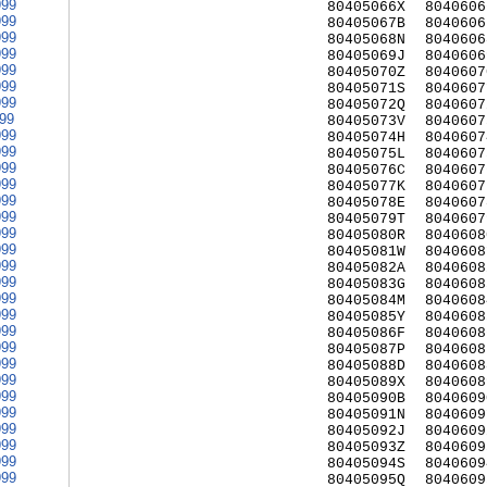
999
80405066X
8040606
999
80405067B
8040606
999
80405068N
8040606
999
80405069J
8040606
999
80405070Z
8040607
999
80405071S
8040607
999
80405072Q
8040607
999
80405073V
8040607
999
80405074H
8040607
999
80405075L
8040607
999
80405076C
8040607
999
80405077K
8040607
999
80405078E
8040607
999
80405079T
8040607
999
80405080R
8040608
999
80405081W
8040608
999
80405082A
8040608
999
80405083G
8040608
999
80405084M
8040608
999
80405085Y
8040608
999
80405086F
8040608
999
80405087P
8040608
999
80405088D
8040608
999
80405089X
8040608
999
80405090B
8040609
999
80405091N
8040609
999
80405092J
8040609
999
80405093Z
8040609
999
80405094S
8040609
999
80405095Q
8040609