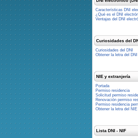
DNI electrónico (DN
Características DNI ele
¿Qué es el DNI electró
Ventajas del DNI electr
Curiosidades del D
Curiosidades del DNI
Obtener la letra del DNI
NIE y extranjería
Portada
Permiso residencia
Solicitud permiso resid
Renovación permiso res
Permiso residencia pe
Obtener la letra del NIE
Lista DNI - NIF