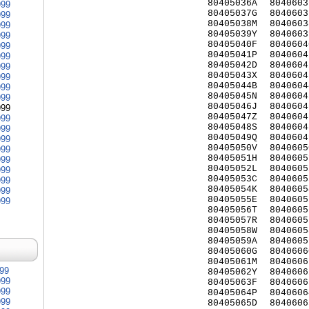
80405036A
8040603
999
80405037G
8040603
999
80405038M
8040603
999
80405039Y
8040603
999
80405040F
8040604
999
80405041P
8040604
999
80405042D
8040604
999
80405043X
8040604
999
80405044B
8040604
999
80405045N
8040604
999
80405046J
8040604
999
80405047Z
8040604
999
80405048S
8040604
999
80405049Q
8040604
999
80405050V
8040605
999
80405051H
8040605
999
80405052L
8040605
999
80405053C
8040605
999
80405054K
8040605
999
80405055E
8040605
999
80405056T
8040605
80405057R
8040605
80405058W
8040605
80405059A
8040605
80405060G
8040606
80405061M
8040606
999
80405062Y
8040606
999
80405063F
8040606
999
80405064P
8040606
999
80405065D
8040606