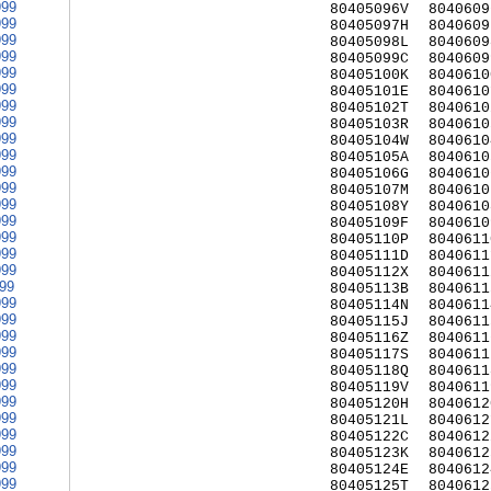
999
80405096V
8040609
999
80405097H
8040609
999
80405098L
8040609
999
80405099C
8040609
999
80405100K
8040610
999
80405101E
8040610
999
80405102T
8040610
999
80405103R
8040610
999
80405104W
8040610
999
80405105A
8040610
999
80405106G
8040610
999
80405107M
8040610
999
80405108Y
8040610
999
80405109F
8040610
999
80405110P
8040611
999
80405111D
8040611
999
80405112X
8040611
999
80405113B
8040611
999
80405114N
8040611
999
80405115J
8040611
999
80405116Z
8040611
999
80405117S
8040611
999
80405118Q
8040611
999
80405119V
8040611
999
80405120H
8040612
999
80405121L
8040612
999
80405122C
8040612
999
80405123K
8040612
999
80405124E
8040612
999
80405125T
8040612