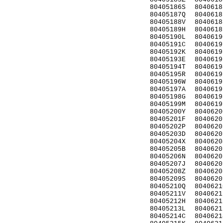
80405186S
8040618
80405187Q
8040618
80405188V
8040618
80405189H
8040618
80405190L
8040619
80405191C
8040619
80405192K
8040619
80405193E
8040619
80405194T
8040619
80405195R
8040619
80405196W
8040619
80405197A
8040619
80405198G
8040619
80405199M
8040619
80405200Y
8040620
80405201F
8040620
80405202P
8040620
80405203D
8040620
80405204X
8040620
80405205B
8040620
80405206N
8040620
80405207J
8040620
80405208Z
8040620
80405209S
8040620
80405210Q
8040621
80405211V
8040621
80405212H
8040621
80405213L
8040621
80405214C
8040621