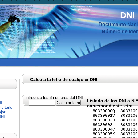
DNI
Documento Nacio
Número de Ident
Calcula la letra de cualquier DNI
Introduce los 8 números del DNI:
Listado de los DNI o NI
NI
correspondiente letra
citarlo
80330000Q
8033100
jar
80330001V
8033100
DNI
80330002H
8033100
80330003L
8033100
80330004C
8033100
80330005K
8033100