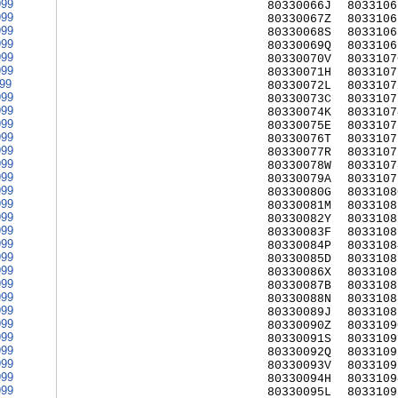
999
80330066J
8033106
999
80330067Z
8033106
999
80330068S
8033106
999
80330069Q
8033106
999
80330070V
8033107
999
80330071H
8033107
999
80330072L
8033107
999
80330073C
8033107
999
80330074K
8033107
999
80330075E
8033107
999
80330076T
8033107
999
80330077R
8033107
999
80330078W
8033107
999
80330079A
8033107
999
80330080G
8033108
999
80330081M
8033108
999
80330082Y
8033108
999
80330083F
8033108
999
80330084P
8033108
999
80330085D
8033108
999
80330086X
8033108
999
80330087B
8033108
999
80330088N
8033108
999
80330089J
8033108
999
80330090Z
8033109
999
80330091S
8033109
999
80330092Q
8033109
999
80330093V
8033109
999
80330094H
8033109
999
80330095L
8033109