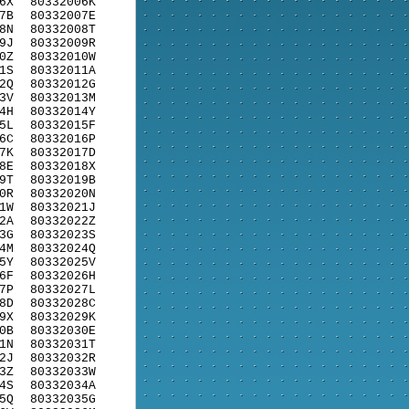
6X
80332006K
7B
80332007E
8N
80332008T
9J
80332009R
0Z
80332010W
1S
80332011A
2Q
80332012G
3V
80332013M
4H
80332014Y
5L
80332015F
6C
80332016P
7K
80332017D
8E
80332018X
9T
80332019B
0R
80332020N
1W
80332021J
2A
80332022Z
3G
80332023S
4M
80332024Q
5Y
80332025V
6F
80332026H
7P
80332027L
8D
80332028C
9X
80332029K
0B
80332030E
1N
80332031T
2J
80332032R
3Z
80332033W
4S
80332034A
5Q
80332035G