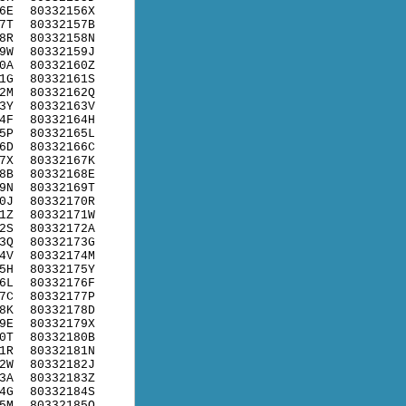
6E
80332156X
7T
80332157B
8R
80332158N
9W
80332159J
0A
80332160Z
1G
80332161S
2M
80332162Q
3Y
80332163V
4F
80332164H
5P
80332165L
6D
80332166C
7X
80332167K
8B
80332168E
9N
80332169T
0J
80332170R
1Z
80332171W
2S
80332172A
3Q
80332173G
4V
80332174M
5H
80332175Y
6L
80332176F
7C
80332177P
8K
80332178D
9E
80332179X
0T
80332180B
1R
80332181N
2W
80332182J
3A
80332183Z
4G
80332184S
5M
80332185Q