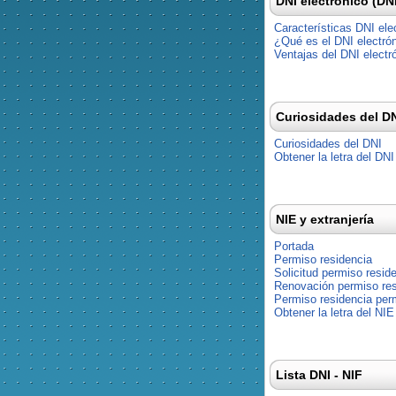
DNI electrónico (DN
Características DNI ele
¿Qué es el DNI electró
Ventajas del DNI electr
Curiosidades del D
Curiosidades del DNI
Obtener la letra del DNI
NIE y extranjería
Portada
Permiso residencia
Solicitud permiso resid
Renovación permiso res
Permiso residencia pe
Obtener la letra del NIE
Lista DNI - NIF