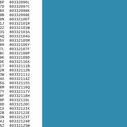
6P
80332096L
7D
80332097C
8X
80332098K
9B
80332099E
0N
80332100T
1J
80332101R
2Z
80332102W
3S
80332103A
4Q
80332104G
5V
80332105M
6H
80332106Y
7L
80332107F
8C
80332108P
9K
80332109D
0E
80332110X
1T
80332111B
2R
80332112N
3W
80332113J
4A
80332114Z
5G
80332115S
6M
80332116Q
7Y
80332117V
8F
80332118H
9P
80332119L
0D
80332120C
1X
80332121K
2B
80332122E
3N
80332123T
4J
80332124R
5Z
80332125W