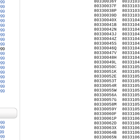
80330036Y
8033103
999
80330037F
8033103
999
80330038P
8033103
999
80330039D
8033103
999
80330040X
8033104
999
80330041B
8033104
999
80330042N
8033104
999
80330043J
8033104
999
80330044Z
8033104
999
80330045S
8033104
999
80330046Q
8033104
999
80330047V
8033104
999
80330048H
8033104
999
80330049L
8033104
999
80330050C
8033105
999
80330051K
8033105
999
80330052E
8033105
999
80330053T
8033105
999
80330054R
8033105
999
80330055W
8033105
999
80330056A
8033105
80330057G
8033105
80330058M
8033105
80330059Y
8033105
80330060F
8033106
80330061P
8033106
999
80330062D
8033106
999
80330063X
8033106
999
80330064B
8033106
999
80330065N
8033106