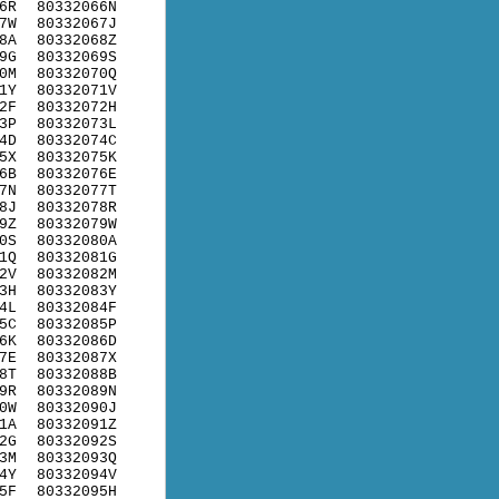
6R
80332066N
7W
80332067J
8A
80332068Z
9G
80332069S
0M
80332070Q
1Y
80332071V
2F
80332072H
3P
80332073L
4D
80332074C
5X
80332075K
6B
80332076E
7N
80332077T
8J
80332078R
9Z
80332079W
0S
80332080A
1Q
80332081G
2V
80332082M
3H
80332083Y
4L
80332084F
5C
80332085P
6K
80332086D
7E
80332087X
8T
80332088B
9R
80332089N
0W
80332090J
1A
80332091Z
2G
80332092S
3M
80332093Q
4Y
80332094V
5F
80332095H