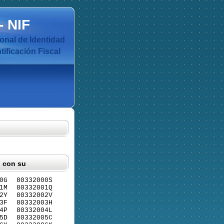
-
NIF
nal de Identidad
ificación Fiscal
F con su
0G
80332000S
1M
80332001Q
2Y
80332002V
3F
80332003H
4P
80332004L
5D
80332005C