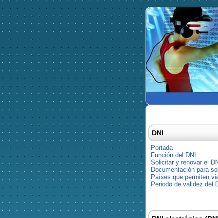
DNI
Portada
Función del DNI
Solicitar y renovar el D
Documentación para soli
Países que permiten via
Periodo de validez del 