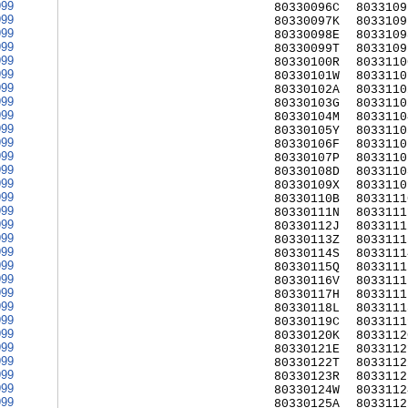
999
80330096C
8033109
999
80330097K
8033109
999
80330098E
8033109
999
80330099T
8033109
999
80330100R
8033110
999
80330101W
8033110
999
80330102A
8033110
999
80330103G
8033110
999
80330104M
8033110
999
80330105Y
8033110
999
80330106F
8033110
999
80330107P
8033110
999
80330108D
8033110
999
80330109X
8033110
999
80330110B
8033111
999
80330111N
8033111
999
80330112J
8033111
999
80330113Z
8033111
999
80330114S
8033111
999
80330115Q
8033111
999
80330116V
8033111
999
80330117H
8033111
999
80330118L
8033111
999
80330119C
8033111
999
80330120K
8033112
999
80330121E
8033112
999
80330122T
8033112
999
80330123R
8033112
999
80330124W
8033112
999
80330125A
8033112