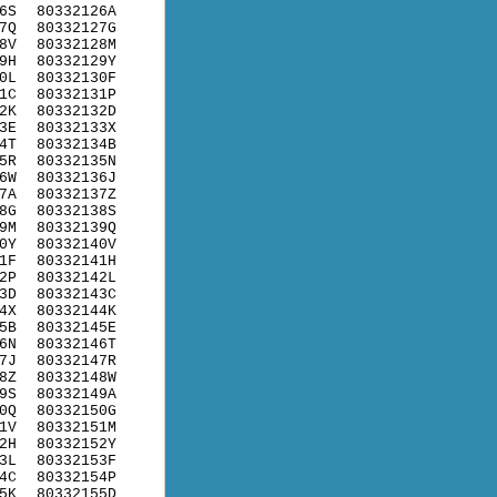
6S
80332126A
7Q
80332127G
8V
80332128M
9H
80332129Y
0L
80332130F
1C
80332131P
2K
80332132D
3E
80332133X
4T
80332134B
5R
80332135N
6W
80332136J
7A
80332137Z
8G
80332138S
9M
80332139Q
0Y
80332140V
1F
80332141H
2P
80332142L
3D
80332143C
4X
80332144K
5B
80332145E
6N
80332146T
7J
80332147R
8Z
80332148W
9S
80332149A
0Q
80332150G
1V
80332151M
2H
80332152Y
3L
80332153F
4C
80332154P
5K
80332155D