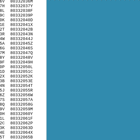
6V
80332036M
7H
80332037Y
8L
80332038F
9C
80332039P
0K
80332040D
1E
80332041X
2T
80332042B
3R
80332043N
4W
80332044J
5A
80332045Z
6G
80332046S
7M
80332047Q
8Y
80332048V
9F
80332049H
0P
80332050L
1D
80332051C
2X
80332052K
3B
80332053E
4N
80332054T
5J
80332055R
6Z
80332056W
7S
80332057A
8Q
80332058G
9V
80332059M
0H
80332060Y
1L
80332061F
2C
80332062P
3K
80332063D
4E
80332064X
5T
80332065B