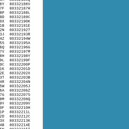
6Y
80332186V
7F
80332187H
8P
80332188L
9D
80332189C
0X
80332190K
1B
80332191E
2N
80332192T
3J
80332193R
4Z
80332194W
5S
80332195A
6Q
80332196G
7V
80332197M
8H
80332198Y
9L
80332199F
0C
80332200P
1K
80332201D
2E
80332202X
3T
80332203B
4R
80332204N
5W
80332205J
6A
80332206Z
7G
80332207S
8M
80332208Q
9Y
80332209V
0F
80332210H
1P
80332211L
2D
80332212C
3X
80332213K
4B
80332214E