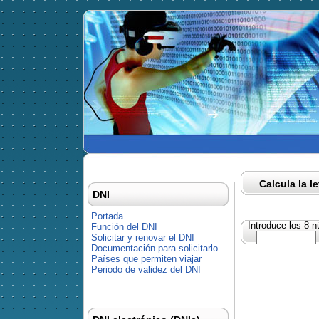
Calcula la l
DNI
Portada
Introduce los 8 
Función del DNI
Solicitar y renovar el DNI
Documentación para solicitarlo
Países que permiten viajar
Periodo de validez del DNI