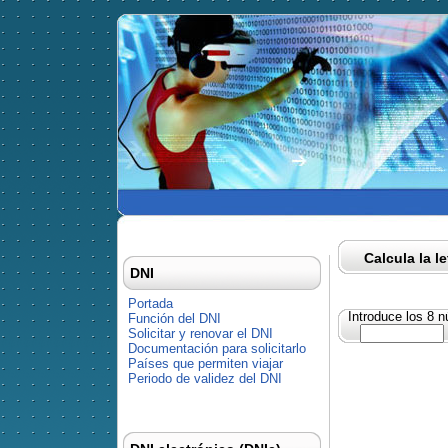
Calcula la l
DNI
Portada
Introduce los 8 
Función del DNI
Solicitar y renovar el DNI
Documentación para solicitarlo
Países que permiten viajar
Periodo de validez del DNI