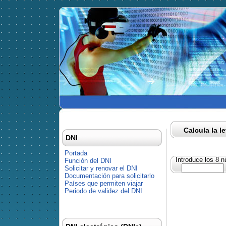
Calcula la l
DNI
Portada
Introduce los 8 
Función del DNI
Solicitar y renovar el DNI
Documentación para solicitarlo
Países que permiten viajar
Periodo de validez del DNI